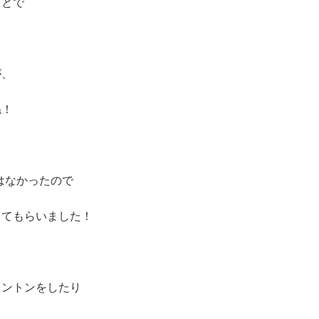
ことで
が、
ね！
はなかったので
してもらいました！
ミントンをしたり