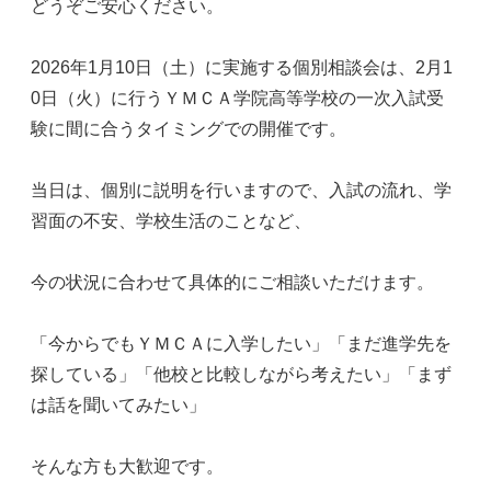
どうぞご安心ください。
2026年
1月10日（土）
に実施する
個別相談会は、2月1
0日（火）に行う
ＹＭＣＡ学院高等学校の
一次入試
受
験
に間に合うタイミングでの開催です。
当日は、個別
に説明を行いますので、
入試の流れ、学
習面の不安、学校生活のことなど、
今の状況に合わせて具体的にご相談いただけます。
「今からでもＹＭＣＡに入学したい」
「まだ
進学先を
探している
」「他校と比較しながら考えたい」「まず
は話を聞いてみたい」
そんな方も大歓迎です。