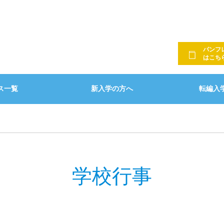
内
ース
募集要項・
オープンスクール・学校説
パンフ
ンガルコース
明会・個別相談
学校説明会
はこち
ース
各種奨学金について
各種奨学金
ス一覧
新入学の方へ
転編入
学校行事