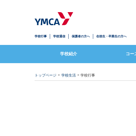
年間スケジュール
マイスペ+コ
施設紹介・標準服
トランスリ
学校行事
学校通信
保護者の方へ
在校生・卒業生の方へ
YMCAのネットワーク
Yリンクコ
学校紹介
コー
トップページ
学校生活
学校行事