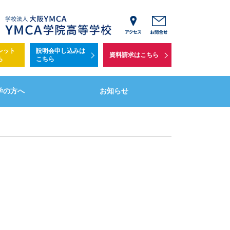
学費
レット
説明会申し込みは
・個別相談会
資料請求はこちら
ら
こちら
について
学の方へ
お知らせ