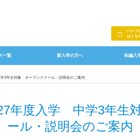
内
ース
募集要項・
オープンスクール・学校説
パンフ
ンガルコース
明会・個別相談
学校説明会
はこち
ース
各種奨学金について
各種奨学金
ス一覧
新入学の方へ
転編入
学 中学3年生対象 オープンスクール・説明会のご案内
2027年度入学 中学3年
ール・説明会のご案内