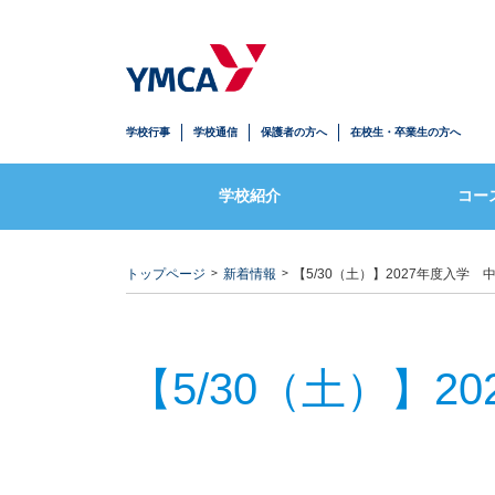
年間スケジュール
マイスペ+コ
施設紹介・標準服
トランスリ
学校行事
学校通信
保護者の方へ
在校生・卒業生の方へ
YMCAのネットワーク
Yリンクコ
学校紹介
コー
トップページ
新着情報
【5/30（土）】2027年度入
【5/30（土）】