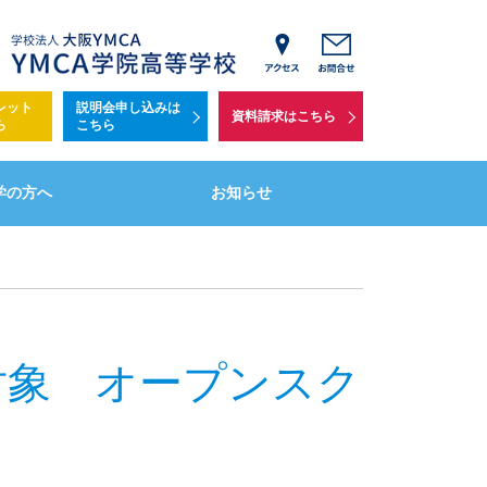
学費
レット
説明会申し込みは
・個別相談会
資料請求はこちら
ら
こちら
について
学の方へ
お知らせ
生対象 オープンスク